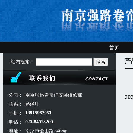
首页
产
站内搜索：
公司：
南京强路卷帘门安装维修部
20
联系：
路经理
手机：
18915967053
电话：
025-84518260
地址：
南京市韶山路246号