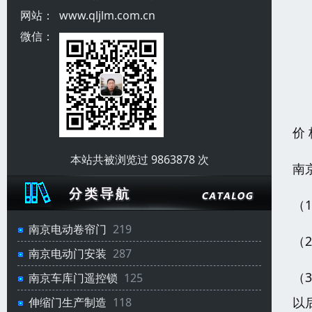
网站：
www.qljlm.com.cn
微信：
价
本站共被浏览过 9863878 次
南
（
南京电动卷帘门
219
（
南京电动门安装
287
（
南京车库门遥控锁
125
以
伸缩门生产制造
118