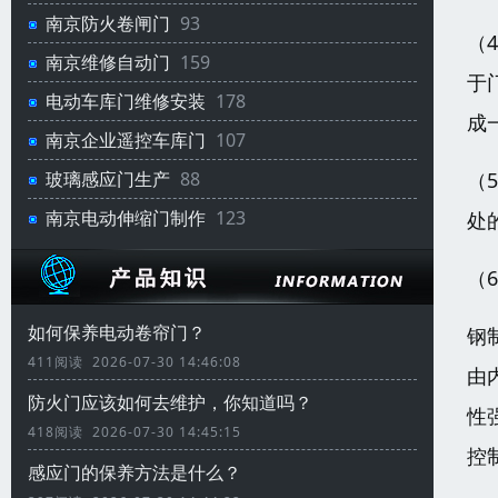
南京防火卷闸门
93
（
南京维修自动门
159
于
电动车库门维修安装
178
成
南京企业遥控车库门
107
（
玻璃感应门生产
88
南京电动伸缩门制作
123
处
（
如何保养电动卷帘门？
钢
411阅读 2026-07-30 14:46:08
由
防火门应该如何去维护，你知道吗？
性
418阅读 2026-07-30 14:45:15
控
感应门的保养方法是什么？