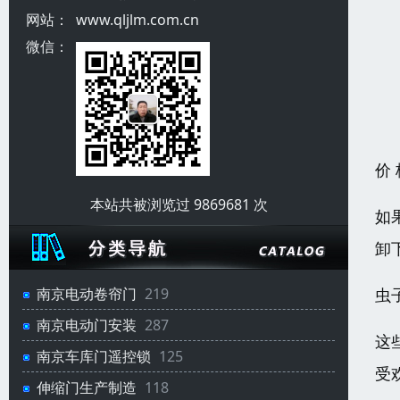
网站：
www.qljlm.com.cn
微信：
价
本站共被浏览过 9869681 次
如
卸
虫
南京电动卷帘门
219
南京电动门安装
287
这
南京车库门遥控锁
125
受
伸缩门生产制造
118