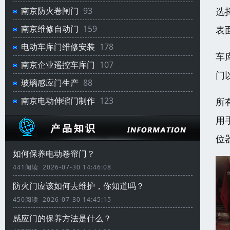
选
南京防火卷闸门
93
南京维修自动门
159
表
电动车库门维修安装
178
车
南京企业遥控车库门
107
门
玻璃感应门生产
88
南京电动伸缩门制作
123
所
用
位
如何保养电动卷帘门？
441阅读 2026-07-30 14:46:08
防火门应该如何去维护，你知道吗？
450阅读 2026-07-30 14:45:15
感应门的保养方法是什么？