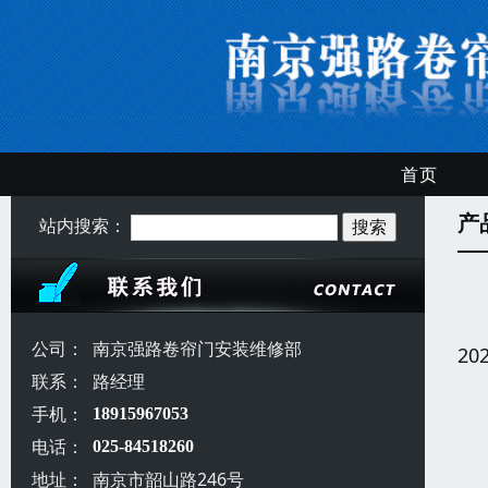
首页
产
站内搜索：
公司：
南京强路卷帘门安装维修部
20
联系：
路经理
手机：
18915967053
电话：
025-84518260
地址：
南京市韶山路246号