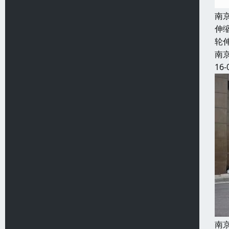
南
伸
轮
南
16-
南