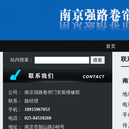
首页
联
站内搜索：
南
公司：
南京强路卷帘门安装维修部
地
联系：
路经理
电
手机：
18915967053
手
电话：
025-84518260
传
地址：
南京市韶山路246号