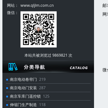
邮
网站：
www.qljlm.com.cn
微信：
网
本站共被浏览过 9869821 次
微
南京电动卷帘门
219
南京电动门安装
287
南京车库门遥控锁
125
伸缩门生产制造
118