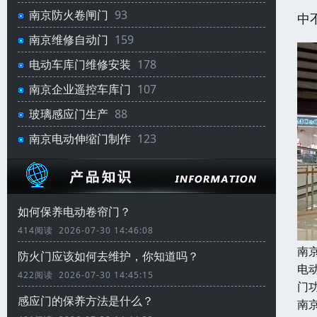
南京防火卷闸门
93
中
南京维修自动门
159
电动车库门维修安装
178
南京企业遥控车库门
107
玻璃感应门生产
88
南京电动伸缩门制作
123
如何保养电动卷帘门？
414阅读 2026-07-30 14:46:08
南
防火门应该如何去维护，你知道吗？
电
422阅读 2026-07-30 14:45:15
门
感应门的保养方法是什么？
南