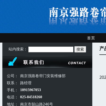
首页
产
站内搜索：
公司：
南京强路卷帘门安装维修部
20
联系：
路经理
手机：
18915967053
电话：
025-84518260
地址：
南京市韶山路246号