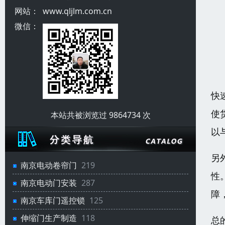
网站：
www.qljlm.com.cn
微信：
快
使
本站共被浏览过 9864734 次
以
另
南京电动卷帘门
219
性
南京电动门安装
287
障
南京车库门遥控锁
125
伸缩门生产制造
118
总