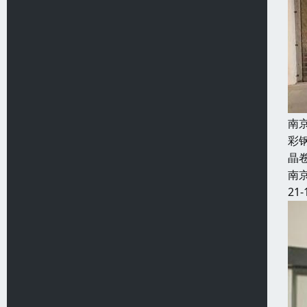
南
彩
晶
南
21-