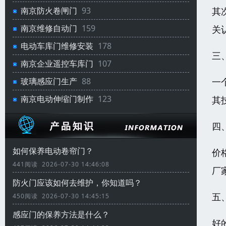
其
南京防火卷闸门
93
南京维修自动门
159
关
电动车库门维修安装
178
三
南京企业遥控车库门
107
一
玻璃感应门生产
88
南京电动伸缩门制作
123
其
四
如何保养电动卷帘门？
价
441阅读 2026-07-30 14:46:08
厂
防火门应该如何去维护，你知道吗？
五
450阅读 2026-07-30 14:45:15
感应门的保养方法是什么？
好