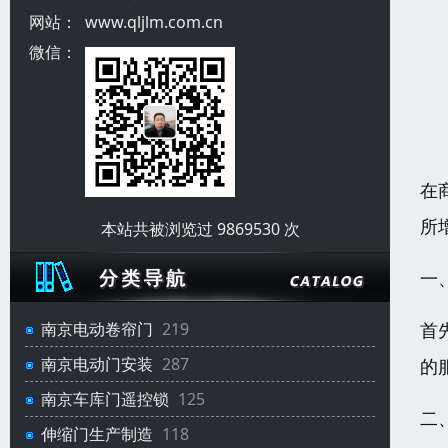
网站：
www.qljlm.com.cn
微信：
在
所
本站共被浏览过 9869530 次
一
首
南京电动卷帘门
219
南京电动门安装
287
的
南京车库门遥控锁
125
二
伸缩门生产制造
118