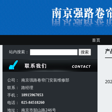
首页
产
站内搜索：
公司：
南京强路卷帘门安装维修部
20
联系：
路经理
手机：
18915967053
电话：
025-84518260
地址：
南京市韶山路246号