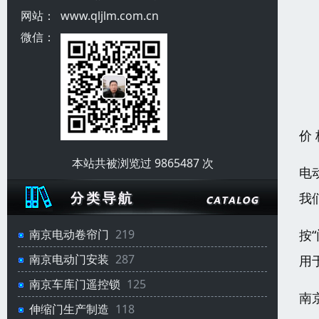
网站：
www.qljlm.com.cn
微信：
价
本站共被浏览过 9865487 次
电
我
按
南京电动卷帘门
219
南京电动门安装
287
用
南京车库门遥控锁
125
南
伸缩门生产制造
118