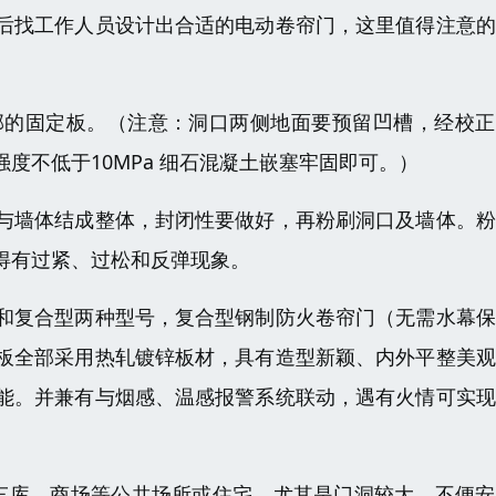
后找工作人员设计出合适的电动卷帘门，这里值得注意的
部的固定板。（注意：洞口两侧地面要预留凹槽，经校正
度不低于10MPa 细石混凝土嵌塞牢固即可。）
与墙体结成整体，封闭性要做好，再粉刷洞口及墙体。粉
得有过紧、过松和反弹现象。
和复合型两种型号，复合型钢制防火卷帘门（无需水幕保
板全部采用热轧镀锌板材，具有造型新颖、内外平整美观
能。并兼有与烟感、温感报警系统联动，遇有火情可实现
、车库、商场等公共场所或住宅。尤其是门洞较大，不便