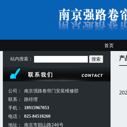
首页
产
站内搜索：
公司：
南京强路卷帘门安装维修部
20
联系：
路经理
手机：
18915967053
电话：
025-84518260
地址：
南京市韶山路246号