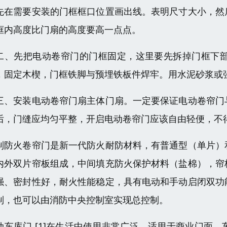
先在需要安装的门框框口位置画出线。表明尺寸大小，然
框内高度比门扇的高度要高一点点。
二、先把电动卷帘门的门框固定，这里要先拆掉门框下
，固定木楔，门框铁脚与预埋铁板件焊牢。用水泥砂浆或强
三、安装电动卷帘门扇主体门扇。一定要保证电动卷帘门
后，门缝应均匀平整，开启电动卷帘门应该自由轻便，不
制防火卷帘门是新一代防火耐防材料，有普通型（单片）
内外双片帘板组成，中间填充防火保护材料（盐棉），帘
强、密封性好，耐火性能稳定，具有电动和手动启闭双功
制，也可以由消防中央控制室实现总控制。
动车库门 [1]在生活中使用非常广泛，适用于商业门面