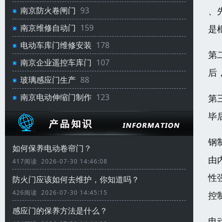
、
南京防火卷闸门
93
南京维修自动门
159
是
电动车库门维修安装
178
第
南京企业遥控车库门
107
后
玻璃感应门生产
88
南京电动伸缩门制作
123
第
毕
钢
如何保养电动卷帘门？
由
417阅读 2026-07-30 14:46:08
性
防火门应该如何去维护，你知道吗？
426阅读 2026-07-30 14:45:15
控
感应门的保养方法是什么？
电