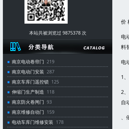
价
本站共被浏览过 9875378 次
电
料
电
南京电动卷帘门
219
南京电动门安装
287
1
南京车库门遥控锁
125
2
伸缩门生产制造
118
自
南京防火卷闸门
93
南京维修自动门
159
、
电动车库门维修安装
178