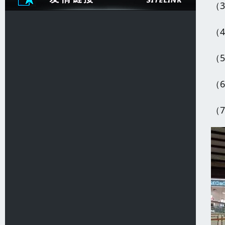
（
（
（
（
（