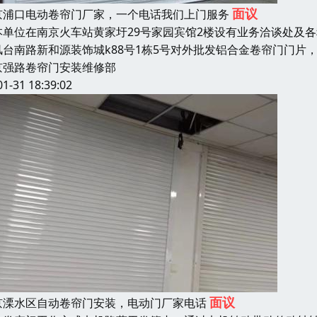
面议
京浦口电动卷帘门厂家，一个电话我们上门服务
单位在南京火车站黄家圩29号家园宾馆2楼设有业务洽谈处及
风台南路新和源装饰城k88号1栋5号对外批发铝合金卷帘门门
京强路卷帘门安装维修部
01-31 18:39:02
面议
京溧水区自动卷帘门安装，电动门厂家电话