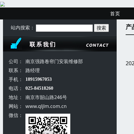
首页
产
站内搜索：
公司：
南京强路卷帘门安装维修部
20
联系：
路经理
手机：
18915967053
电话：
025-84518260
地址：
南京市韶山路246号
网站：
www.qljlm.com.cn
微信：