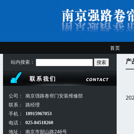
首页
产
站内搜索：
公司：
南京强路卷帘门安装维修部
20
联系：
路经理
手机：
18915967053
电话：
025-84518260
地址：
南京市韶山路246号