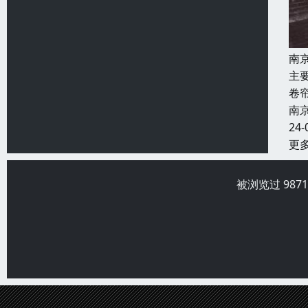
南
主
卷
南
24-
更
被浏览过 987