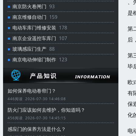
、
南京防火卷闸门
93
是
南京维修自动门
159
电动车库门维修安装
178
第
南京企业遥控车库门
107
后
玻璃感应门生产
88
第
南京电动伸缩门制作
123
毕
欧
如何保养电动卷帘门？
有
446阅读 2026-07-30 14:46:08
保
防火门应该如何去维护，你知道吗？
化
456阅读 2026-07-30 14:45:15
感应门的保养方法是什么？
电