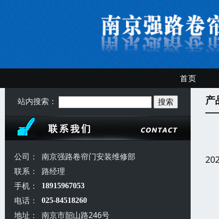
首页
产
站内搜索：
公司：
南京强路卷帘门安装维修部
20
联系：
路经理
手机：
18915967053
电话：
025-84518260
地址：
南京市韶山路246号