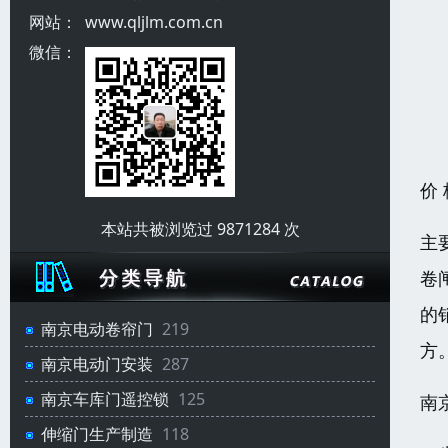
网站：
www.qljlm.com.cn
微信：
价
本站共被浏览过 9871284 次
主
卷
的
南京电动卷帘门
219
方
南京电动门安装
287
南京车库门遥控锁
125
南
伸缩门生产制造
118