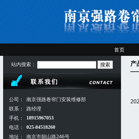
首页
产
站内搜索：
公司：
南京强路卷帘门安装维修部
20
联系：
路经理
手机：
18915967053
电话：
025-84518260
地址：
南京市韶山路246号