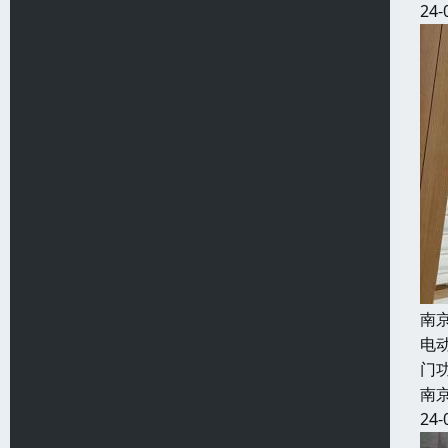
24-
南
电
门
南
24-