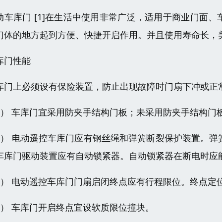
动车库门 [1]在生活中使用非常广泛，适用于商业门面
门体的地方起到方便、快捷开启作用。并且使用寿命长，
库门性能
库门上必须设有保险装置，防止出现故障时门扇下冲或正
1） 车库门宜采用防夹手结构门板；未采用防夹手结构门
2） 电动遥控车库门应有钢丝绳和弹簧断裂保护装置。弹
车库门驱动装置应有自动锁紧器。自动锁紧器在断电时应
4） 电动遥控车库门门扇启闭终点应有行程限位。终点定
5） 车库门开启终点宜设软质限位撞块。