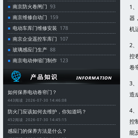
1
南京防火卷闸门
93
南京维修自动门
159
器
电动车库门维修安装
178
机
南京企业遥控车库门
107
2
玻璃感应门生产
88
控
南京电动伸缩门制作
123
卷
3
如何保养电动卷帘门？
造
443阅读 2026-07-30 14:46:08
4
防火门应该如何去维护，你知道吗？
452阅读 2026-07-30 14:45:15
控
感应门的保养方法是什么？
能