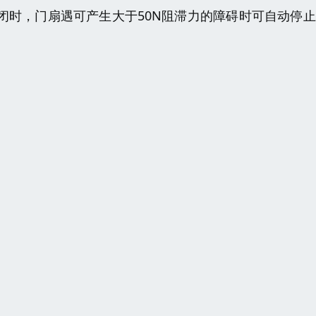
闭时，门扇遇可产生大于50N阻滞力的障碍时可自动停