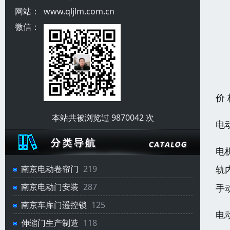
网站：
www.qljlm.com.cn
微信：
价
本站共被浏览过 9870042 次
电
电
轨
南京电动卷帘门
219
南京电动门安装
287
手
南京车库门遥控锁
125
电
伸缩门生产制造
118